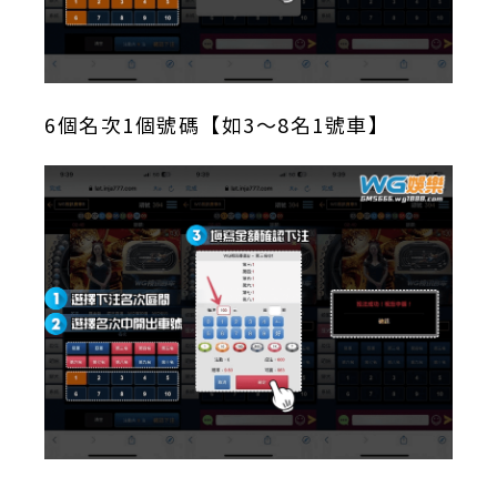
6個名次1個號碼【如3～8名1號車】