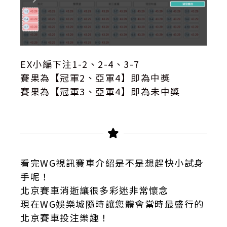
EX小編下注1-2、2-4、3-7
賽果為【冠軍2、亞軍4】即為中獎
賽果為【冠軍3、亞軍4】即為未中獎
看完WG視訊賽車介紹是不是想趕快小試身
手呢！
北京賽車消逝讓很多彩迷非常懷念
現在WG娛樂城隨時讓您體會當時最盛行的
北京賽車投注樂趣！