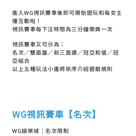
進入WG視訊賽車後即可開始遊玩和每女主
播互動啦！
視訊賽車每下注時間為三分鐘開獎一次
視訊賽車又可分為：
名次／雙面盤／前三直選／冠亞和值／冠
亞組合
以上五種玩法小邊將依序介紹遊戲規則
WG視訊賽車【名次】
WG娛樂城｜名次限制