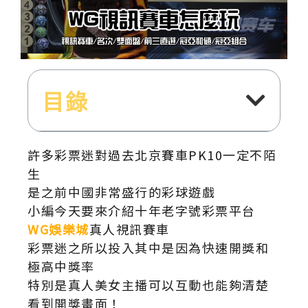
目錄
許多彩票迷對過去北京賽車PK10一定不陌
生
是之前中國非常盛行的彩球遊戲
小編今天要來介紹十年老字號彩票平台
WG娛樂城
真人視訊賽車
彩票迷之所以投入其中是因為快速開獎和
極高中獎率
特別是真人美女主播可以互動也能夠清楚
看到開獎畫面！