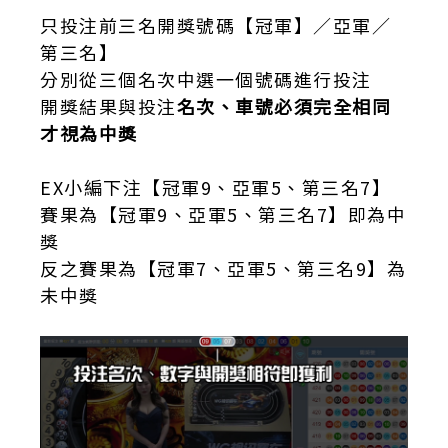
只投注前三名開獎號碼【冠軍】／亞軍／
第三名】
分別從三個名次中選一個號碼進行投注
開獎結果與投注
名次、車號必須完全相同
才視為中獎
EX小編下注【冠軍9、亞軍5、第三名7】
賽果為【冠軍9、亞軍5、第三名7】即為中
獎
反之賽果為【冠軍7、亞軍5、第三名9】為
未中獎