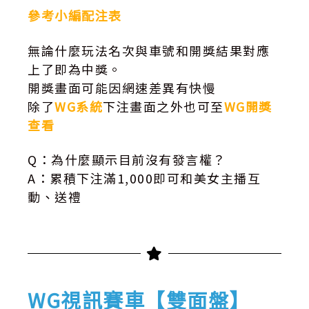
參考小編配注表
無論什麼玩法名次與車號和開獎結果對應
上了即為中獎。
開獎畫面可能因網速差異有快慢
除了
WG系統
下注畫面之外也可至
WG開獎
查看
Q：為什麼顯示目前沒有發言權？
A：累積下注滿1,000即可和美女主播互
動、送禮
WG視訊賽車【雙面盤】