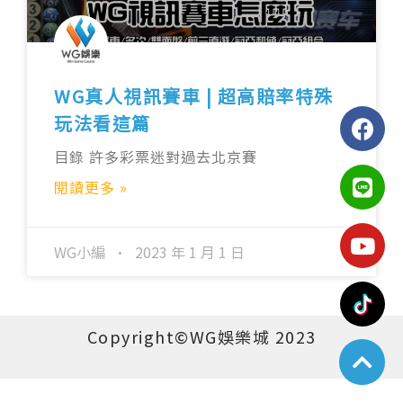
WG真人視訊賽車 | 超高賠率特殊
玩法看這篇
目錄 許多彩票迷對過去北京賽
閱讀更多 »
WG小編
2023 年 1 月 1 日
Copyright©
WG娛樂城
2023