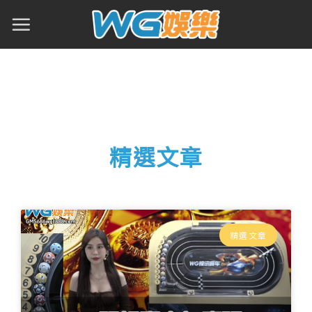
精選文章
精選文章