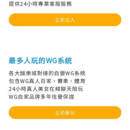
提供24小時專業客服服務
立即加入
最多人玩的WG系統
各大娛樂城對接的自營WG系統
包含WG真人百家、賽車、體育
24小時真人美女在線聊天陪玩
WG自家品牌多年信譽保證
立即遊玩