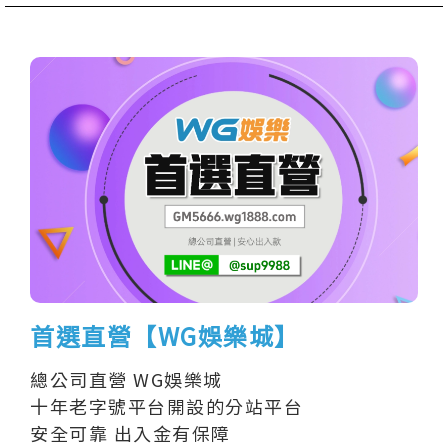
首選直營【WG娛樂城】
總公司直營 WG娛樂城
十年老字號平台開設的分站平台
安全可靠 出入金有保障