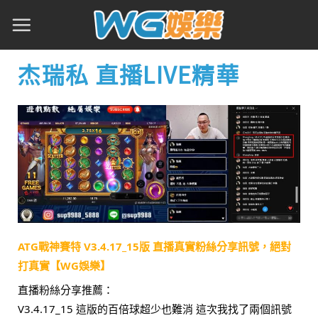
杰瑞私 直播LIVE精華
ATG戰神賽特 V3.4.17_15版 直播真實粉絲分享訊號，絕對
打真實
【WG娛樂】
直播粉絲分享推薦：
V3.4.17_15 這版的百倍球超少也難消 這次我找了兩個訊號