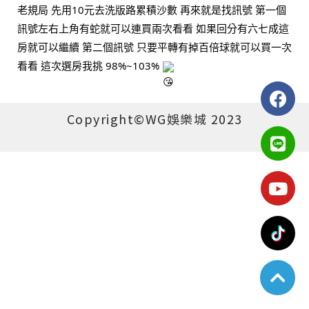
老規局 先用10元去洗版路累積沙數 再來就是找訊號 第一個
訊號左右上角有蛇就可以連買兩次看看 如果回分有六七成這
房就可以繼續 第二個訊號 只要平轉有掉百倍球就可以買一次
看看 這次選房我挑 98%~103%
Copyright©
WG娛樂城
2023